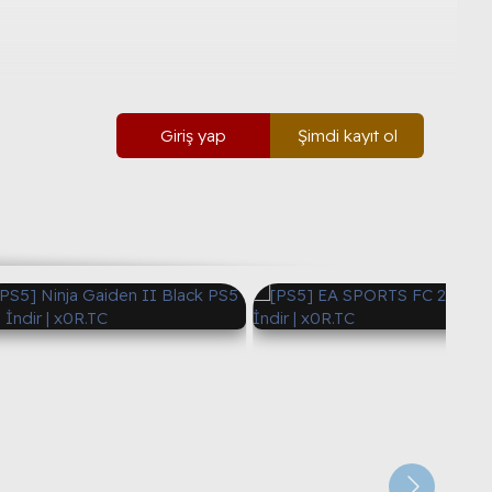
Giriş yap
Şimdi kayıt ol
ja Gaiden II Black PS5
[PS5] EA SPORTS FC 26 PS5 Full
 | x0R.TC
İndir | x0R.TC
Rick