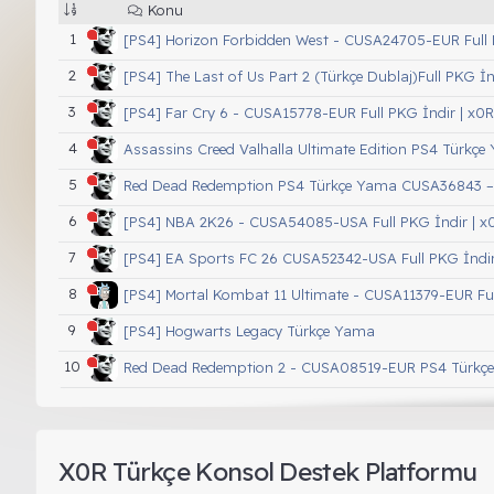
Konu
[PS4] Horizon Forbidden West - CUSA24705-EUR Full 
[PS4] The Last of Us Part 2 (Türkçe Dublaj)Full PKG İn
[PS4] Far Cry 6 - CUSA15778-EUR Full PKG İndir | x0R
Assassins Creed Valhalla Ultimate Edition PS4 Türkç
Red Dead Redemption PS4 Türkçe Yama CUSA36843 
[PS4] NBA 2K26 - CUSA54085-USA Full PKG İndir | x
[PS4] EA Sports FC 26 CUSA52342-USA Full PKG İndir
[PS4] Mortal Kombat 11 Ultimate - CUSA11379-EUR Ful
[PS4] Hogwarts Legacy Türkçe Yama
Red Dead Redemption 2 - CUSA08519-EUR PS4 Türkç
[PS4] A Way Out Full PKG İndir | x0R.TC
[PS4] It Takes Two +Türkçe Yama - CUSA16746-EUR Fu
X0R Türkçe Konsol Destek Platformu