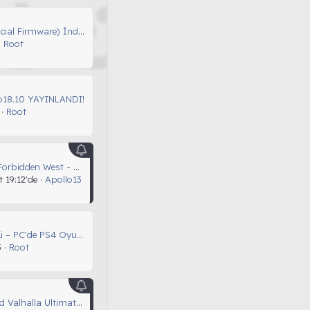
PS4 OFW (Official Firmware) İndirme Siteleri
Root
b18.10 YAYINLANDI!
Root
[PS4] Horizon Forbidden West - CUSA24705-EUR Full PKG İndir | x0R.TC
 19:12'de
Apollo13
PS4 Emülatörü – PC'de PS4 Oyunları Oynayın
5
Root
Assassins Creed Valhalla Ultimate Edition PS4 Türkçe Yama