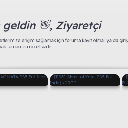
geldin 👋, Ziyaretçi
lerimize erişim sağlamak için foruma kayıt olmalı ya da giriş
mak tamamen ücretsizdir.
S5 Full İndir
[PS5] Ghost of Yotei PS5 Full
[PS5] Nin
İndir | x0R.TC
Full İndir
Rick
Rick