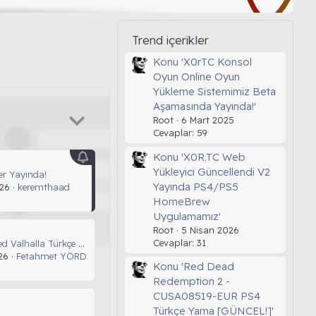
2:20'de
Root
12
dintex
D
2:20'de
Root
12
eksen
Trend içerikler
3:54'de
Abyymsnnslsn
12
barutnika
A
B
Konu 'X0rTC Konsol
Oyun Online Oyun
1:34'de
apsold
11
brave28
A
Yükleme Sistemimiz Beta
1:31'de
apsold
11
tuncay.goktas
Aşamasında Yayında!'
A
T
Root
6 Mart 2025
0:56'de
sehrianjg5888
9
yasiiin42
S
Y
Cevaplar: 59
 2026
Root
9
fkenan79
F
Konu 'X0R.TC Web
Yükleyici Güncellendi V2
r Yayında!
Yayında PS4/PS5
26
keremthaad
HomeBrew
Uygulamamız'
Root
5 Nisan 2026
Cevaplar: 31
Assassins Creed Valhalla Türkçe Yama Ekleme Şansınız Varmı?
26
Fetahmet YÖRDEM
Konu 'Red Dead
Redemption 2 -
CUSA08519-EUR PS4
Türkçe Yama [GÜNCEL!]'