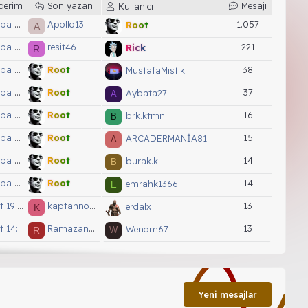
derim
Son yazan
Mesajı
Kullanıcı
9:12'de
Apollo13
1.057
Root
A
9:35'de
resit46
221
Rick
R
8:27'de
Root
38
MustafaMıstık
8:26'de
Root
37
Aybata27
A
8:25'de
Root
16
brk.ktmn
B
8:22'de
Root
15
ARCADERMANİA81
A
8:20'de
Root
14
burak.k
B
8:16'de
Root
14
emrahk1366
E
9:19'de
kaptannoguz
13
erdalx
K
4:16'de
RamazanSw
13
Wenom67
R
W
9:03'de
kaptannoguz
13
maviyeleli
K
M
8:45'de
kaptannoguz
12
Fetahmet YÖRDEM
K
F
Yeni mesajlar
3:00'de
Root
12
ateslericindeki
A