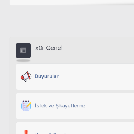
Marvels Spider-Man GOTY Edition PS4 Türkçe Yama
[PS4] Beyond Two Souls Full PKG İndir | x0R.TC
x0r Genel
Uncharted 4 A Thiefs End | BİR HIRSIZIN SONU - TÜ
PS4 UART Bağlantı Noktaları / UART Pin Outs
Duyurular
İstek ve Şikayetleriniz