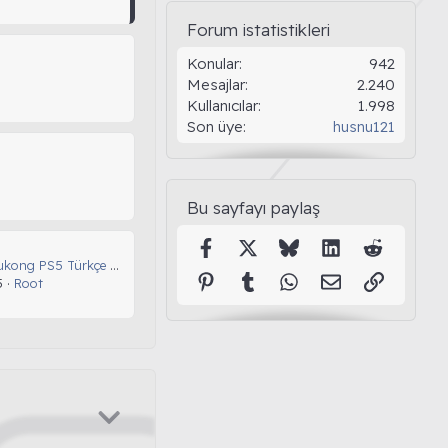
Forum istatistikleri
Konular
942
Mesajlar
2.240
Kullanıcılar
1.998
Son üye
husnu121
Bu sayfayı paylaş
Facebook
X (Twitter)
Bluesky
LinkedIn
Reddit
Black Myth: Wukong PS5 Türkçe Yama
Pinterest
Tumblr
WhatsApp
E-posta
Link
5
Root