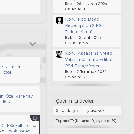
Root
28 Haziran 2026
Cevaplar: 15
Konu 'Red Dead
Redemption 2 PS4
Türkçe Yama'
Rick
5 Şubat 2025
Cevaplar: 96
Konu 'Assassins Creed
Valhalla Ultimate Edition
PS4 Türkçe Yama'
Yazılımları
Root
2 Temmuz 2026
Root
Cevaplar: 7
etaHEN 2.5B Yeni Özelliklerle Yayınlandı! (Genel Bakış ve Kurulum)
Çevrim içi üyeler
Root
Şu anda çevrim içi üye yok.
Toplam: 79 (Kullanıcı: 0, ziyaretçi: 79)
[PS5] ASTRO BOT PS5 Full İndir | x0R.TC
26
bypipo3846